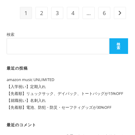
グ
ラ
ス、
1
2
3
4
…
6
次のペ
カ
ト
ラ
リ
ー
検索
が
20%OFF
検
索
最近の投稿
amazon music UNLIMITED
【入学祝い】定期入れ
【先着順】リュックサック、デイパック、トートバッグが15%OFF
【就職祝い】名刺入れ
【先着順】電池、防犯・防災・セーフティグッズが30%OFF
最近のコメント