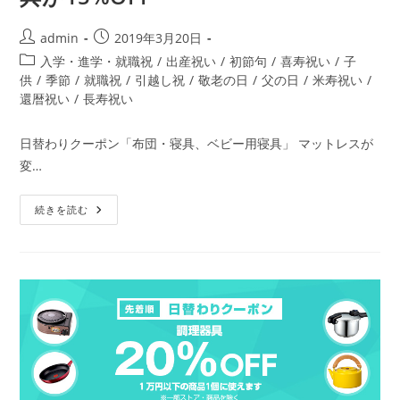
投
投
admin
2019年3月20日
稿
稿
投
入学・進学・就職祝
/
出産祝い
/
初節句
/
喜寿祝い
/
子
者:
公
稿
供
/
季節
/
就職祝
/
引越し祝
/
敬老の日
/
父の日
/
米寿祝い
/
開
カ
還暦祝い
/
長寿祝い
日:
テ
ゴ
日替わりクーポン「布団・寝具、ベビー用寝具」 マットレスが
リ
変…
ー:
【先
続きを読む
着
順】
布
団・
寝
具、
ベ
ビ
ー
用
寝
具
が
15%OFF