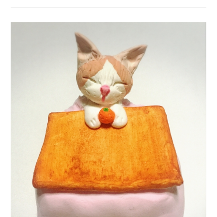
い】
抱
っ
こ
ひ
も、
ス
リ
ン
グ