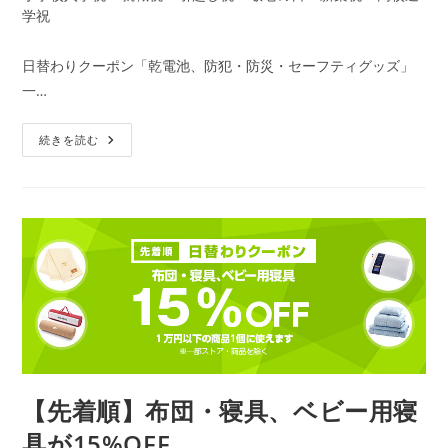
開
カ
学祝
日:
テ
ゴ
日替わりクーポン「乾電池、防犯・防災・セーフティグッズ」
リ
一…
ー:
【先
続きを読む
着
順】
電
池、
防
犯・
防
災・
セ
ー
フ
テ
ィ
グ
ッ
ズ
が
30%OFF
【先着順】布団・寝具、ベビー用寝
具が15%OFF