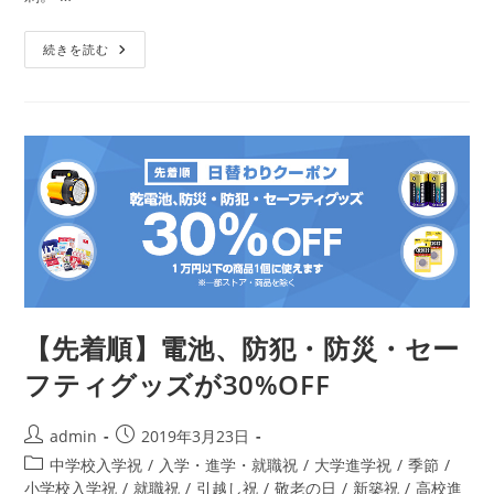
ゴ
リ
【就
ー:
続きを読む
職
祝
い】
名
刺
入
れ
【先着順】電池、防犯・防災・セー
フティグッズが30%OFF
投
投
admin
2019年3月23日
稿
稿
投
中学校入学祝
/
入学・進学・就職祝
/
大学進学祝
/
季節
/
者:
公
稿
小学校入学祝
/
就職祝
/
引越し祝
/
敬老の日
/
新築祝
/
高校進