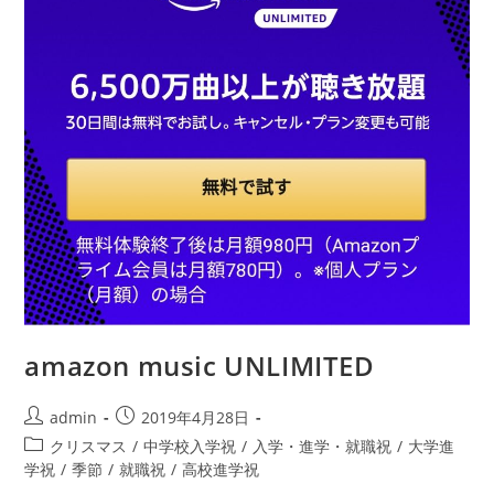
amazon music UNLIMITED
投
投
admin
2019年4月28日
稿
稿
投
クリスマス
/
中学校入学祝
/
入学・進学・就職祝
/
大学進
者:
公
稿
学祝
/
季節
/
就職祝
/
高校進学祝
開
カ