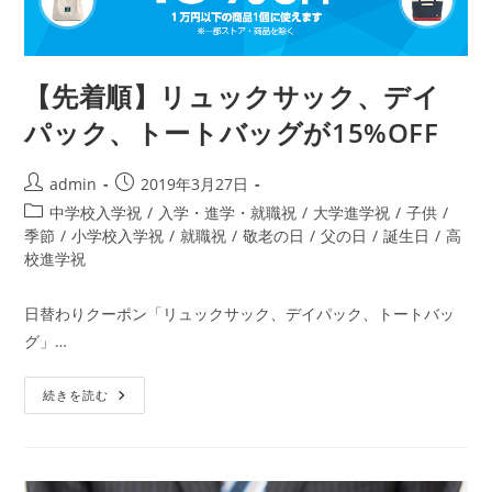
【先着順】リュックサック、デイ
パック、トートバッグが15%OFF
投
投
admin
2019年3月27日
稿
稿
投
中学校入学祝
/
入学・進学・就職祝
/
大学進学祝
/
子供
/
者:
公
稿
季節
/
小学校入学祝
/
就職祝
/
敬老の日
/
父の日
/
誕生日
/
高
開
カ
校進学祝
日:
テ
ゴ
日替わりクーポン「リュックサック、デイパック、トートバッ
リ
グ」…
ー:
【先
続きを読む
着
順】
リ
ュ
ッ
ク