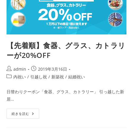
【先着順】食器、グラス、カトラリ
ーが20%OFF
投
投
admin
2019年3月16日
稿
稿
投
内祝い
/
引越し祝
/
新築祝
/
結婚祝い
者:
公
稿
開
カ
日替わりクーポン「食器、グラス、カトラリー」 引っ越した新
日:
テ
居…
ゴ
リ
【先
ー:
続きを読む
着
順】
食
器、