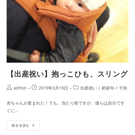
【出産祝い】抱っこひも、スリング
投
投
投
admin
2019年3月18日
出産祝い
/
初節句
/
子供
稿
稿
稿
者:
公
カ
赤ちゃんが産まれた！でも、当たり前ですが、彼らは自分です
開
テ
ぐに…
日:
ゴ
リ
【出
ー:
続きを読む
産
祝