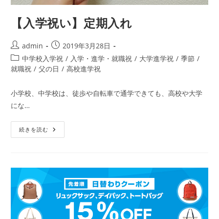
【入学祝い】定期入れ
投
投
admin
2019年3月28日
稿
稿
投
中学校入学祝
/
入学・進学・就職祝
/
大学進学祝
/
季節
/
者:
公
稿
就職祝
/
父の日
/
高校進学祝
開
カ
日:
テ
小学校、中学校は、徒歩や自転車で通学できても、高校や大学
ゴ
にな…
リ
ー:
【入
続きを読む
学
祝
い】
定
期
入
れ