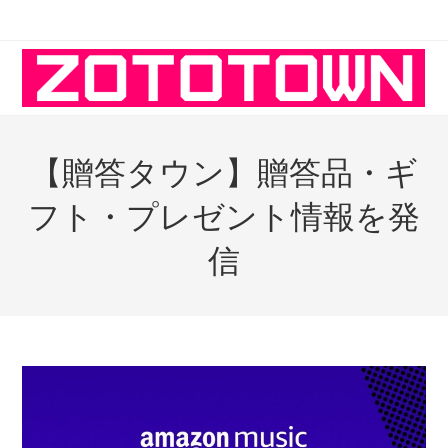
コ
ン
テ
ン
ツ
へ
【贈答タウン】贈答品・ギ
ス
キ
フト・プレゼント情報を発
ッ
プ
信