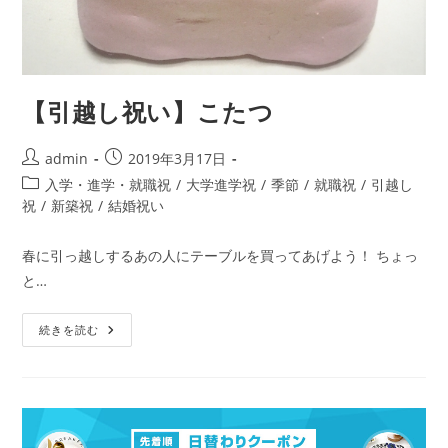
【引越し祝い】こたつ
投
投
admin
2019年3月17日
稿
稿
投
入学・進学・就職祝
/
大学進学祝
/
季節
/
就職祝
/
引越し
者:
公
稿
祝
/
新築祝
/
結婚祝い
開
カ
日:
テ
春に引っ越しするあの人にテーブルを買ってあげよう！ ちょっ
ゴ
と…
リ
ー:
【引
続きを読む
越
し
祝
い】
こ
た
つ