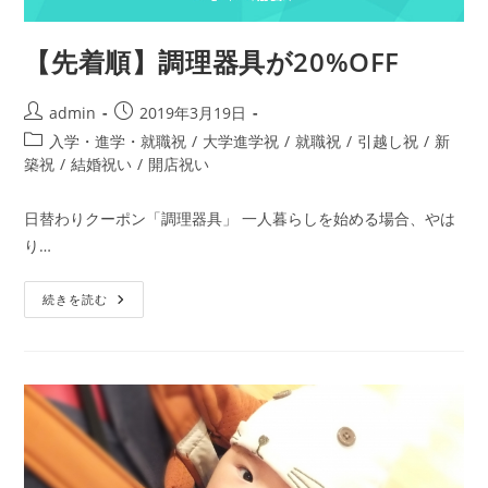
【先着順】調理器具が20%OFF
投
投
admin
2019年3月19日
稿
稿
投
入学・進学・就職祝
/
大学進学祝
/
就職祝
/
引越し祝
/
新
者:
公
稿
築祝
/
結婚祝い
/
開店祝い
開
カ
日:
テ
日替わりクーポン「調理器具」 一人暮らしを始める場合、やは
ゴ
り…
リ
ー:
【先
続きを読む
着
順】
調
理
器
具
が
20%OFF