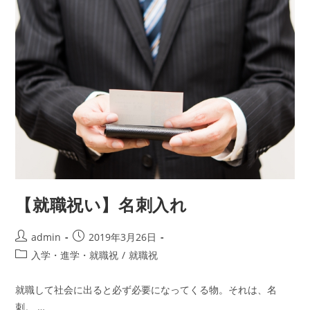
サ
ッ
ク、
デ
イ
パ
ッ
ク、
ト
ー
ト
バ
ッ
グ
が
15%OFF
【就職祝い】名刺入れ
投
投
admin
2019年3月26日
稿
稿
投
入学・進学・就職祝
/
就職祝
者:
公
稿
開
カ
就職して社会に出ると必ず必要になってくる物。それは、名
日:
テ
刺。 …