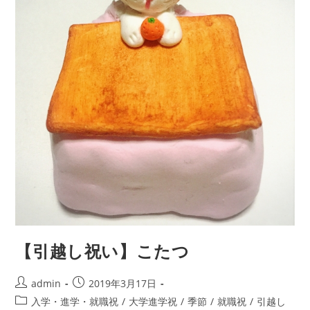
【引越し祝い】こたつ
投
投
admin
2019年3月17日
稿
稿
投
入学・進学・就職祝
/
大学進学祝
/
季節
/
就職祝
/
引越し