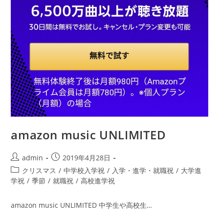
amazon music UNLIMITED
投
投
admin
2019年4月28日
稿
稿
投
クリスマス
/
中学校入学祝
/
入学・進学・就職祝
/
大学進
者:
公
稿
学祝
/
季節
/
就職祝
/
高校進学祝
開
カ
日:
テ
amazon music UNLIMITED 中学生や高校生…
ゴ