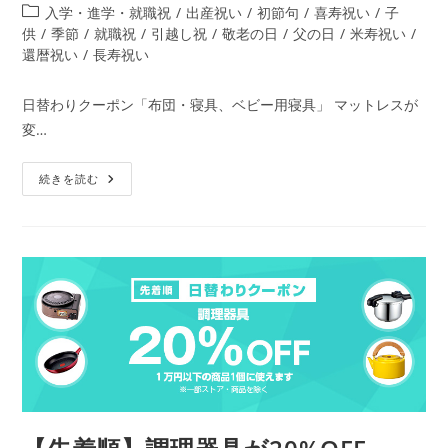
稿
稿
投
入学・進学・就職祝
/
出産祝い
/
初節句
/
喜寿祝い
/
子
者:
公
稿
供
/
季節
/
就職祝
/
引越し祝
/
敬老の日
/
父の日
/
米寿祝い
/
開
カ
還暦祝い
/
長寿祝い
日:
テ
ゴ
日替わりクーポン「布団・寝具、ベビー用寝具」 マットレスが
リ
変…
ー:
【先
続きを読む
着
順】
布
団・
寝
具、
ベ
ビ
ー
用
寝
具
が
15%OFF