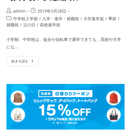
投
投
admin
2019年3月28日
稿
稿
投
中学校入学祝
/
入学・進学・就職祝
/
大学進学祝
/
季節
/
者:
公
稿
就職祝
/
父の日
/
高校進学祝
開
カ
日:
テ
小学校、中学校は、徒歩や自転車で通学できても、高校や大学
ゴ
にな…
リ
ー:
【入
続きを読む
学
祝
い】
定
期
入
れ