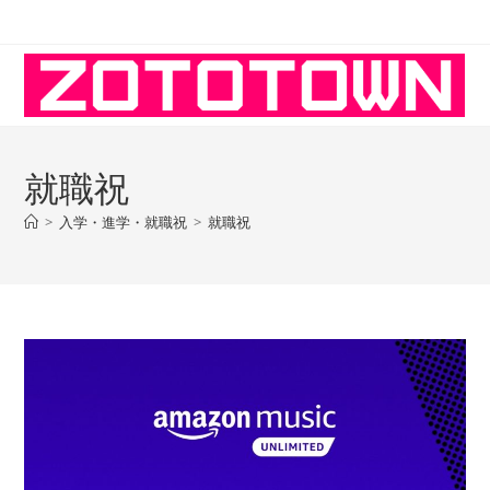
コ
ン
テ
ン
ツ
へ
就職祝
ス
キ
>
入学・進学・就職祝
>
就職祝
ッ
プ