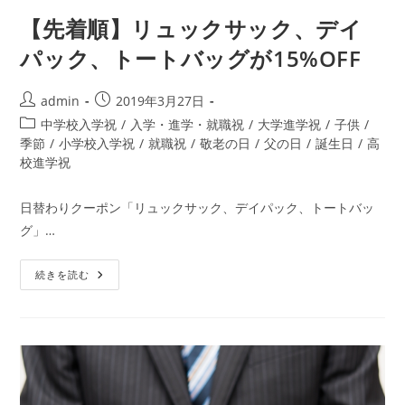
【先着順】リュックサック、デイ
パック、トートバッグが15%OFF
投
投
admin
2019年3月27日
稿
稿
投
中学校入学祝
/
入学・進学・就職祝
/
大学進学祝
/
子供
/
者:
公
稿
季節
/
小学校入学祝
/
就職祝
/
敬老の日
/
父の日
/
誕生日
/
高
開
カ
校進学祝
日:
テ
ゴ
日替わりクーポン「リュックサック、デイパック、トートバッ
リ
グ」…
ー:
【先
続きを読む
着
順】
リ
ュ
ッ
ク
サ
ッ
ク、
デ