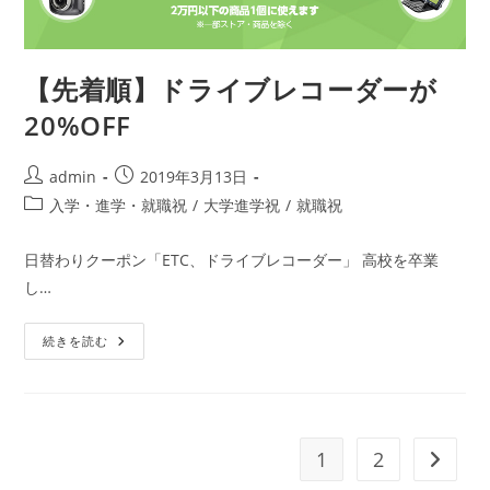
【先着順】ドライブレコーダーが
20%OFF
投
投
admin
2019年3月13日
稿
稿
投
入学・進学・就職祝
/
大学進学祝
/
就職祝
者:
公
稿
開
カ
日替わりクーポン「ETC、ドライブレコーダー」 高校を卒業
日:
テ
し…
ゴ
リ
【先
ー:
続きを読む
着
順】
ド
ラ
イ
ブ
レ
1
2
次のペ
コ
ー