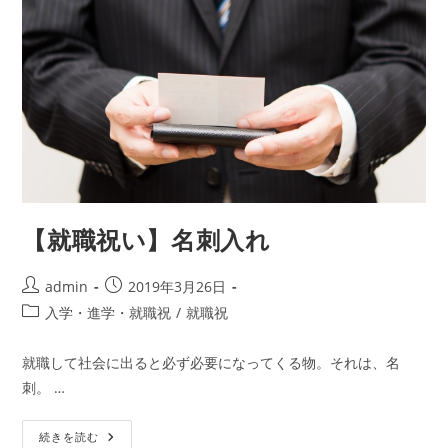
イ
パ
ッ
ク、
ト
ー
ト
バ
ッ
グ
が
15%OFF
【就職祝い】名刺入れ
投
投
admin
2019年3月26日
稿
稿
投
入学・進学・就職祝
/
就職祝
者:
公
稿
開
カ
就職して社会に出ると必ず必要になってくる物。それは、名
日:
テ
刺。 …
ゴ
リ
【就
ー:
続きを読む