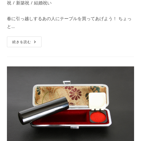
者:
公
稿
祝
/
新築祝
/
結婚祝い
開
カ
日:
テ
春に引っ越しするあの人にテーブルを買ってあげよう！ ちょっ
ゴ
と…
リ
ー:
【引
続きを読む
越
し
祝
い】
こ
た
つ