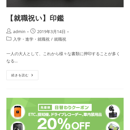
【就職祝い】印鑑
投
投
admin
2019年3月14日
稿
稿
投
入学・進学・就職祝
/
就職祝
者:
公
稿
開
カ
一人の大人として、これから様々な書類に押印することが多く
日:
テ
なる…
ゴ
リ
【就
ー:
続きを読む
職
祝
い】
印
鑑