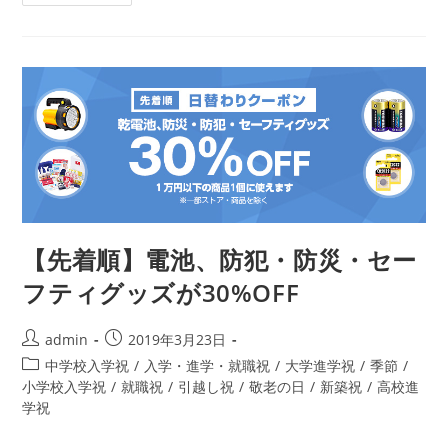
職
祝
い】
名
刺
入
れ
【先着順】電池、防犯・防災・セー
フティグッズが30%OFF
投
投
admin
2019年3月23日
稿
稿
投
中学校入学祝
/
入学・進学・就職祝
/
大学進学祝
/
季節
/
者:
公
稿
小学校入学祝
/
就職祝
/
引越し祝
/
敬老の日
/
新築祝
/
高校進
開
カ
学祝
日:
テ