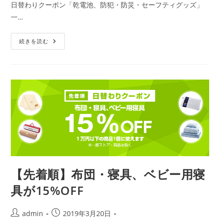
ゴ
日替わりクーポン「乾電池、防犯・防災・セーフティグッズ」
リ
一…
ー:
【先
続きを読む
着
順】
電
池、
防
犯・
防
災・
セ
ー
フ
テ
ィ
グ
ッ
ズ
が
30%OFF
【先着順】布団・寝具、ベビー用寝
具が15%OFF
投
投
admin
2019年3月20日