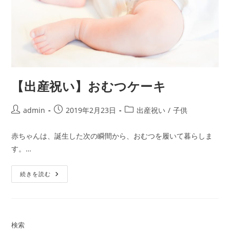
【出産祝い】おむつケーキ
投
投
投
admin
2019年2月23日
出産祝い
/
子供
稿
稿
稿
者:
公
カ
赤ちゃんは、誕生した次の瞬間から、おむつを履いて暮らしま
開
テ
す。…
日:
ゴ
リ
【出
ー:
続きを読む
産
祝
い】
お
む
つ
ケ
検索