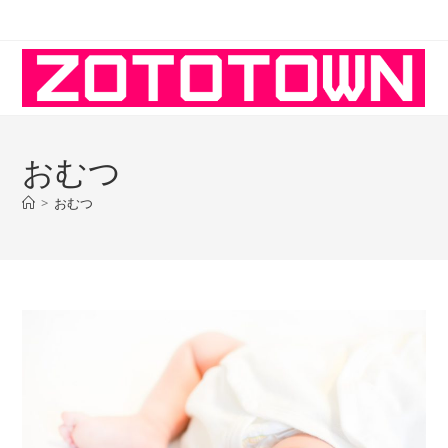
コ
ン
テ
ン
ツ
へ
おむつ
ス
キ
>
おむつ
ッ
プ