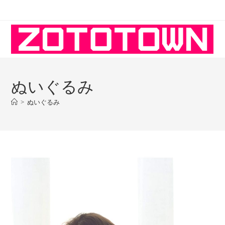
コ
ン
テ
ン
ツ
へ
ぬいぐるみ
ス
キ
>
ぬいぐるみ
ッ
プ