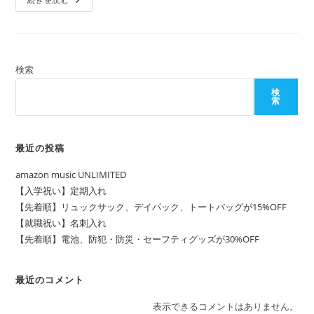
リ
生
ー:
日】
Pechat(ペ
チ
ャ
ッ
ト)
検索
検
索
最近の投稿
amazon music UNLIMITED
【入学祝い】定期入れ
【先着順】リュックサック、デイパック、トートバッグが15%OFF
【就職祝い】名刺入れ
【先着順】電池、防犯・防災・セーフティグッズが30%OFF
最近のコメント
表示できるコメントはありません。