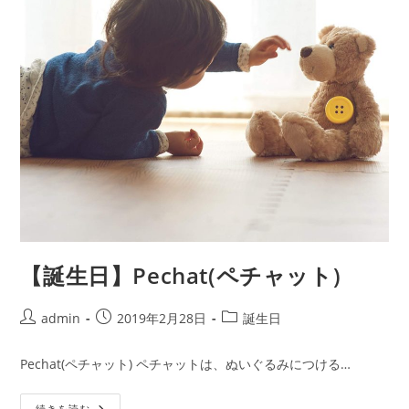
【誕生日】Pechat(ペチャット)
投
投
投
admin
2019年2月28日
誕生日
稿
稿
稿
者:
公
カ
Pechat(ペチャット) ペチャットは、ぬいぐるみにつける…
開
テ
日:
ゴ
【誕
続きを読む