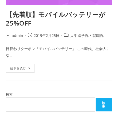
【先着順】モバイルバッテリーが
25%OFF
投
投
投
admin
2019年2月25日
大学進学祝
/
就職祝
稿
稿
稿
者:
公
カ
日替わりクーポン「モバイルバッテリー」 この時代、社会人に
開
テ
な…
日:
ゴ
リ
【先
ー:
続きを読む
着
順】
モ
バ
イ
ル
バ
検索
ッ
テ
検
リ
索
ー
が
25%OFF