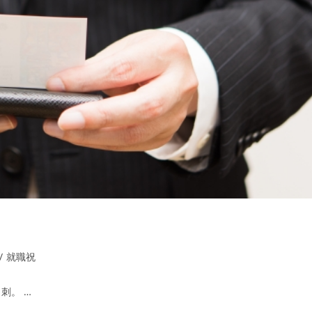
/
就職祝
刺。 …