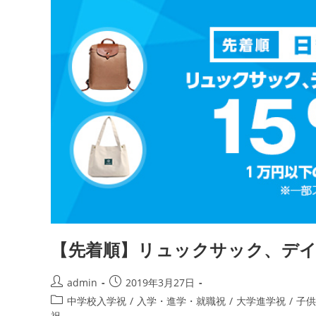
入
れ
【先着順】リュックサック、デイ
投
投
admin
2019年3月27日
稿
稿
投
中学校入学祝
/
入学・進学・就職祝
/
大学進学祝
/
子供
者:
公
稿
祝