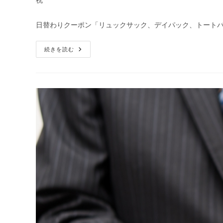
開
カ
日:
テ
日替わりクーポン「リュックサック、デイパック、トートバ
ゴ
リ
【先
続きを読む
ー:
着
順】
リ
ュ
ッ
ク
サ
ッ
ク、
デ
イ
パ
ッ
ク、
ト
ー
ト
バ
ッ
グ
が
15%OFF