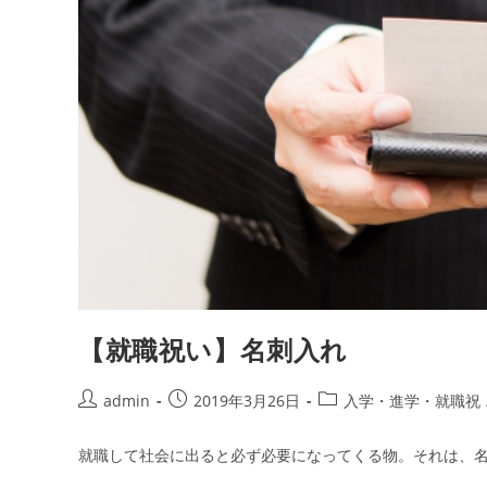
【就職祝い】名刺入れ
投
投
投
admin
2019年3月26日
入学・進学・就職祝
稿
稿
稿
者:
公
カ
就職して社会に出ると必ず必要になってくる物。それは、名
開
テ