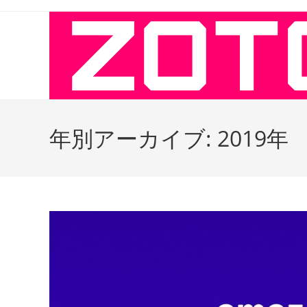
コ
ン
テ
ン
ツ
へ
ス
キ
年別アーカイブ: 2019年
ッ
プ