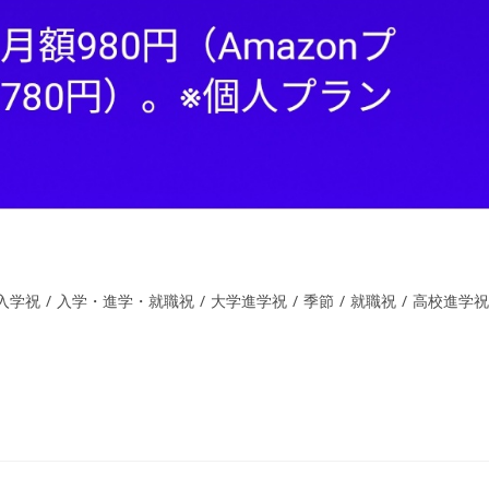
入学祝
/
入学・進学・就職祝
/
大学進学祝
/
季節
/
就職祝
/
高校進学祝