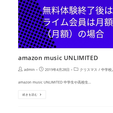
amazon music UNLIMITED
投
投
投
admin
2019年4月28日
クリスマス
/
中学校
稿
稿
稿
者:
公
カ
amazon music UNLIMITED 中学生や高校生…
開
テ
日:
ゴ
Amazon
続きを読む
リ
Music
ー:
UNLIMITED