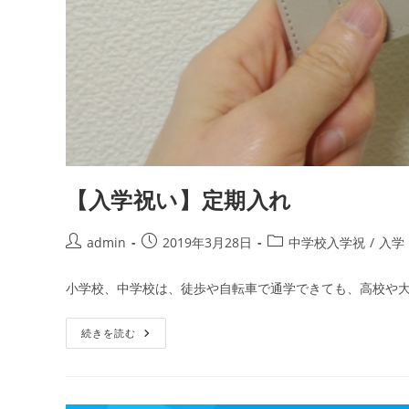
【入学祝い】定期入れ
投
投
投
admin
2019年3月28日
中学校入学祝
/
入学
稿
稿
稿
者:
公
カ
小学校、中学校は、徒歩や自転車で通学できても、高校や大
開
テ
日:
ゴ
【入
続きを読む
リ
学
ー:
祝
い】
定
期