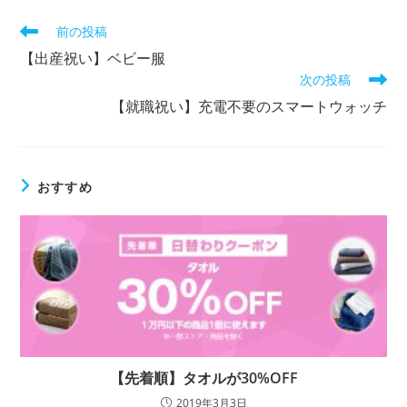
そ
前の投稿
の
【出産祝い】ベビー服
他
次の投稿
の
記
【就職祝い】充電不要のスマートウォッチ
事
を
読
む
おすすめ
【先着順】タオルが30%OFF
2019年3月3日