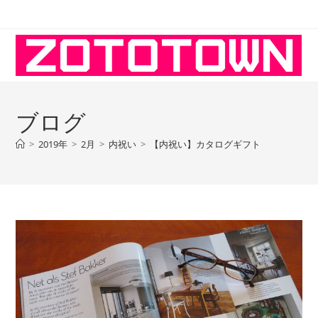
コ
ン
テ
ン
ツ
へ
ブログ
ス
キ
>
2019年
>
2月
>
内祝い
>
【内祝い】カタログギフト
ッ
プ