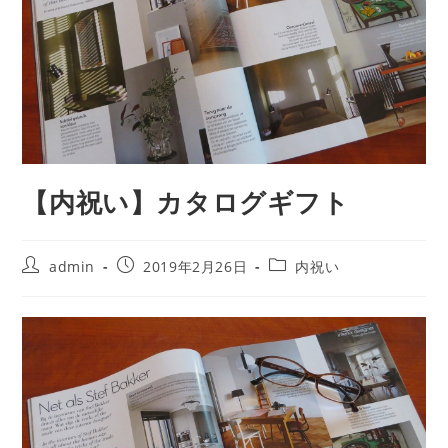
【内祝い】カタログギフト
投
投
投
admin
2019年2月26日
内祝い
稿
稿
稿
者:
公
カ
開
テ
日:
ゴ
リ
ー: