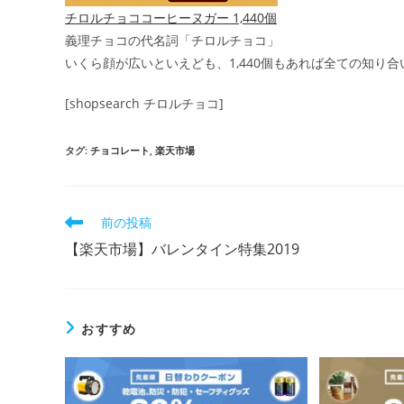
チロルチョココーヒーヌガー 1,440個
義理チョコの代名詞「チロルチョコ」
いくら顔が広いといえども、1,440個もあれば全ての知り
[shopsearch チロルチョコ]
タグ
:
チョコレート
,
楽天市場
そ
前の投稿
の
【楽天市場】バレンタイン特集2019
他
の
記
事
を
おすすめ
読
む