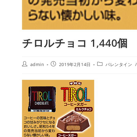
チロルチョコ 1,440個
投
投
投
admin
2019年2月14日
バレンタイン
/
稿
稿
稿
者:
公
カ
開
テ
日:
ゴ
リ
ー: