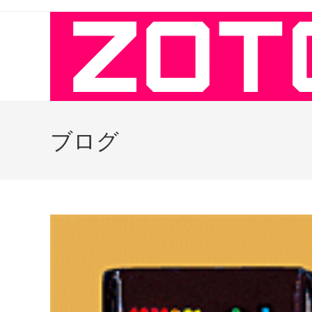
コ
ン
テ
ン
ツ
へ
ス
キ
ブログ
ッ
プ